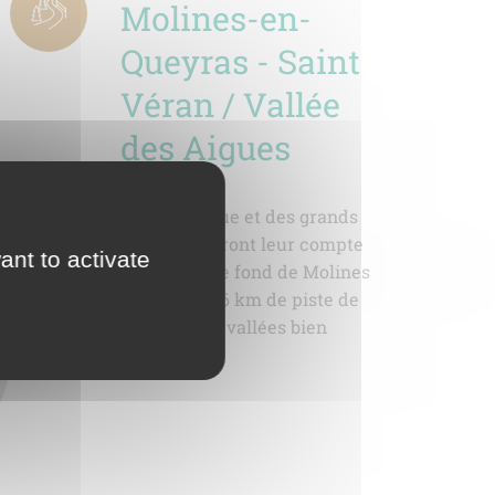
Molines-en-
Queyras - Saint
Véran / Vallée
des Aigues
Les amoureux du classique et des grands
espaces sauvages trouveront leur compte
ant to activate
dans le domaine de ski de fond de Molines
- Saint-Véran. Avec ses 36 km de piste de
fond réparties dans deux vallées bien
distinctes.