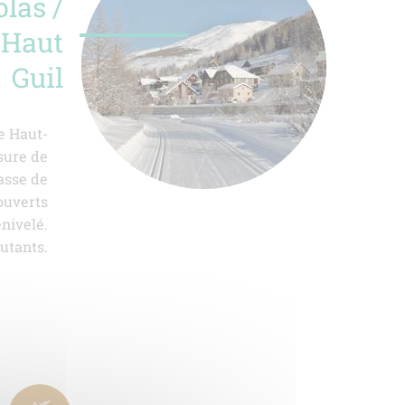
olas /
 Haut
Guil
le Haut-
esure de
asse de
ouverts
nivelé.
butants.