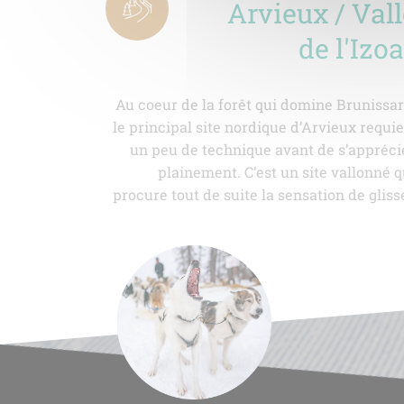
Arvieux / Val
de l'Izo
Au coeur de la forêt qui domine Brunissar
le principal site nordique d’Arvieux requie
un peu de technique avant de s’appréci
plainement. C’est un site vallonné q
procure tout de suite la sensation de glisse