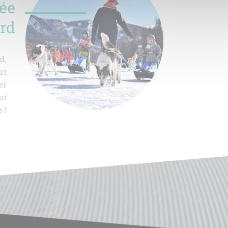
lée
ard
d,
rt
er
ui
 !