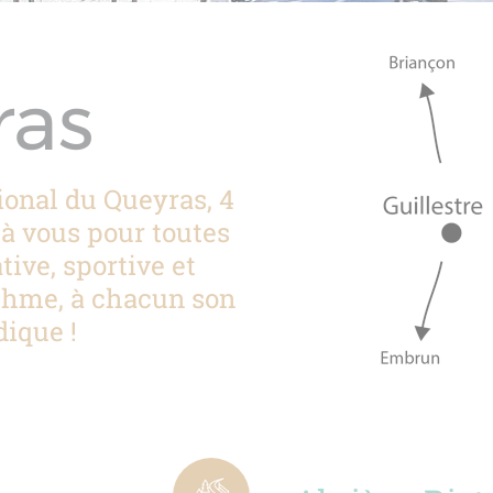
ras
ional du Queyras, 4
t à vous pour toutes
tive, sportive et
thme, à chacun son
ique !