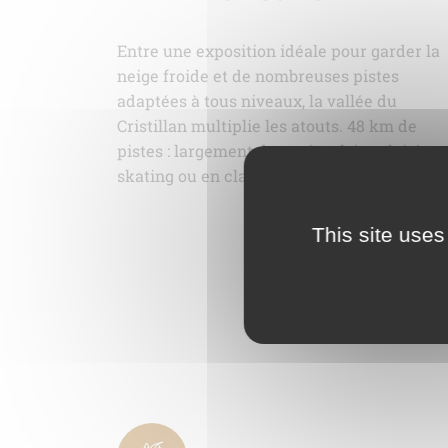
Entre une exposition idéale pour garder la
neige froide et de nombreuses pistes
adaptées à tous niveaux, la vallée du
Cristillan multiplie les atouts. 48 km de
pistes : largement de quoi se faire plaisir, e
skating ou en classique.
This site uses