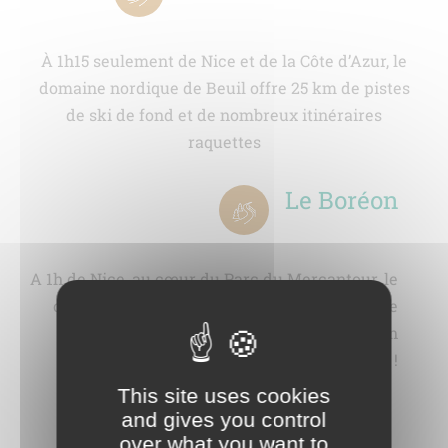
À 1h15 seulement de Nice et de la Côte d’Azur, le
domaine nordique de Beuil offre 25 km de pistes
de ski de fond et de nombreux itinéraires
raquettes
Le Boréon
A 1h de Nice, au cœur du Parc du Mercantour, le
centre nordique du Boréon vous propose une
vingtaine de kilomètres de glisse et bien
d'autres activités !
This site uses cookies
and gives you control
over what you want to