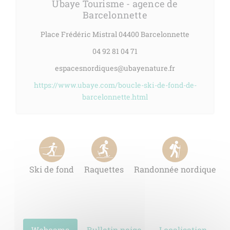
Ubaye Tourisme - agence de
Barcelonnette
Place Frédéric Mistral 04400 Barcelonnette
04 92 81 04 71
espacesnordiques@ubayenature.fr
https://www.ubaye.com/boucle-ski-de-fond-de-
barcelonnette.html
Ski de fond
Raquettes
Randonnée nordique
Webcams
Bulletin neige
Localisation