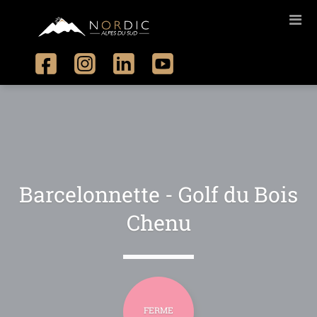
Barcelonnette - Golf du Bois
Chenu
FERME